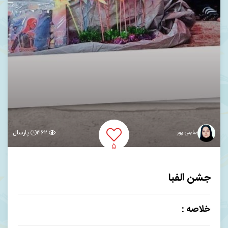
حاجی پور
۳۶۲
پارسال
۵
جشن الفبا
خلاصه :