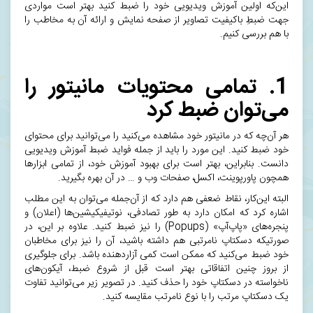
این‌که اولین
آموزش ویدیویی
خود را ضبط کنید بهتر است مواردی
جهت ضبطِ باکیفیت تصاویر از صفحه نمایش و ارائه آن به مخاطب را
با هم بررسی کنیم.
1. تمامی محتویات مانیتور را
می‌توان ضبط کرد
هر آن‌چه که در مانیتور خود مشاهده می‌کنید را می‌توانید برای محتوای
خود ضبط کنید. این مورد را باید از جمله فواید ضبط آموزش ویدیویی
دانست. بنابراین، بهتر است برای بهبود آموزش خود، از تمامی ابزارها
همچون
پاورپوینت
،‌
اکسل
، صفحات وب و … در آن بهره بگیرید.
البته این‌کار، نقاط ضعفی هم دارد که از آن‌جمله می‌توان به این مطلب
اشاره کرد که امکان دارد به طور تصادفی، نوتیفیکیشین‌ها (اعلان) و
پنجره‌های «پاپ‌آپ» (Popups) را نیز ضبط کنید. علاوه بر این، در
صورتیکه دسکتاپ نامرتبی هم داشته باشید، آن را نیز برای مخاطبان
خود ضبط می‌کنید که ممکن است کمی آزاردهنده باشد. برای جلوگیری
از بروز چنین اتفاقاتی بهتر است قبل از شروع ضبط، آیکون‌های
ناخواسته در دسکتاپ خود را حذف کنید. در تصویر زیر می‌توانید تفاوت
یک دسکتاپ مرتب را با نوع نامرتب مقایسه کنید.