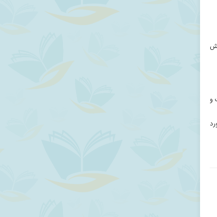
یش
 و
رد