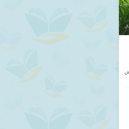
ال
زش