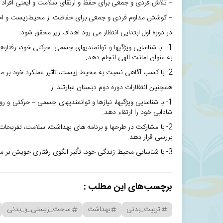
– تلاش فردی و جمعی برای حفظ و ارتقای سلامت و ایمنی افراد 
– کوشش مداوم فردی و جمعی برای حفاظت از محیط‌زیست و احتر
در دوره اول ابتدایی انتظار می رود اهداف زیر محقق شود:
1- با شناسایی ویژگی­ها و توانمندی­های جسمی- حرکتی خود، رفت
به عنوان امانت الهی انجام دهد.
2- با کسب آگاهی نسبت به محیط زیست، تأثیر عملکرد خود بر محیط زندگی را بررسی کند و نتایج آن را به کار گیرد.
همچنین انتظارات دوره دوم دبستان عبارتند از:
1- با شناسایی ویژگی­ها، نیازها و توانمندی­های جسمی – حرکتی 
شادابی خود را ارتقاء دهد.
2- با مشارکت در طرح­ها و برنامه­ های بهداشت، سلامت، تفریحات
بررسی قرار دهد.
3- با شناسایی محیط زندگی خود، تأثیر الگوی رفتاری خویش بر محیط زیست به مثابه آیات الهی را تبیین کند و عملکرد خود را بهبود بخشد.
برچسب‌های این مطلب :
تربیت_بدنی
بهداشت
ساحت_زیستی_و_بدنی