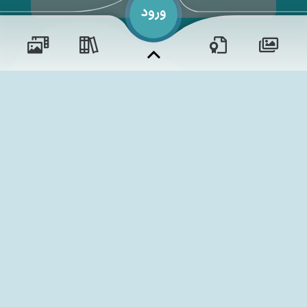
حقوق مؤلف و نشر برای مؤسسه مجتمع فرهنگی و آموزشی
حکمت ماسال محفوظ است.
برداشت و استفاده از کلیه مطالب این سایت با ذکر منبع و آدرس
صفحه مجاز می‌باشد.
و مناسبت‌ها
و مقالات
رویدادها
آموزش‌ها
شم
ابری‌
قدرت یافته از
سامانهٔ جامع
اخبار مدرسه
وبرنامه ها
دوره‌ها
نسخه اندروید
نسخه ios
تالار گفتگو
دلنوشت‌ها
گالری تصاویر
گالری فیلم‌ها
فروشگاه