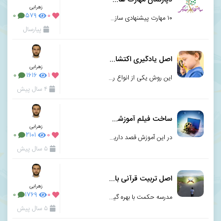
زهرابی
۰
۵۷۹
۰
۱۰ مهارت پیشنهادی سازمان بهداشت جهانی که برای داشتن زندگی فردی و اجتماعی موفق معرفی کرده است.
پیارسال
اصل یادگیری اکتشافی
زهرابی
۰
۱۶۱۶
۱
این روش یکى از انواع روش هاى اساسى یادگیرى است که با عنوان هاى دیگرى همچون «آموزش اکتشافى&raqu
۴ سال پیش
ساخت فیلم آموزشی موفق — راهنمای گام به گام و به زبان ساده
زهرابی
۰
۲۱۰۱
۰
در این آموزش قصد داریم تا با بررسی نکاتی ساده، چگونگی ساخت فیلم آموزشی موفق را بررسی کنیم.
۵ سال پیش
اصل تربیت قرآنی با رویکرد خیرگزینی
زهرابی
۰
۱۷۶۹
۰
مدرسه حکمت با بهره گیری از پشتوانه علمی موسسه قرآن و عترت دانشگاه تهران برای تربیت دانش آموزان خود ا
۵ سال پیش