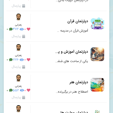
در دپارتمان تربیت بدنی و بهداشت مدرسه حکمت برنامه ریزی جهت تحقق اهداف ساحت تربیت زیستی و بدنی&n
پیارسال
دپارتمان قرآن
زهرابی
۰
۴۷۲
۰
آموزش قرآن در مدرسه حکمت علاوه بر یادگیری مهارت های قرائت قرآن کریم مبتنی بر بهره مندی از این منبع ا
پیارسال
دپارتمان آموزش و پژوهش
زهرابی
۰
۷۷۶
۰
یکی از ساحت های ششگانه تعلیم و تربیت بر اساس سند تحول بنیادین آموزش و پرورش ساحت تعلیم و تربیت علمی
پیارسال
دپارتمان هنر
زهرابی
۰
۵۵۲
۰
اصطلاح هنر در برگیرنده ی بخشی از خلاقیت هنری است که در آن فرد با استفاده از ابزار هنری و صنایع دستی
پیارسال
دپارتمان مهارت های زندگی