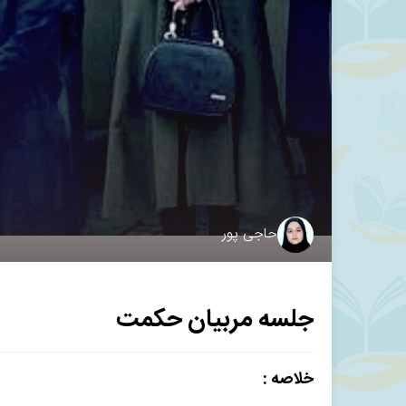
حاجی پور
جلسه مربیان حکمت
خلاصه :