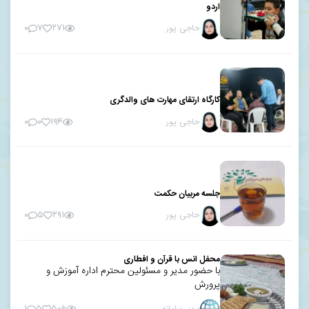
اردو
حاجی پور
۰
۷
۲۷۱
کارگاه ارتقای مهارت های والدگری
حاجی پور
۰
۰
۱۹۴
جلسه مربیان حکمت
حاجی پور
۰
۵
۲۹۱
محفل انس با قرآن و افطاری
با حضور مدیر و مسئولین محترم اداره آموزش و
پرورش
۱
۵
۵۰۶